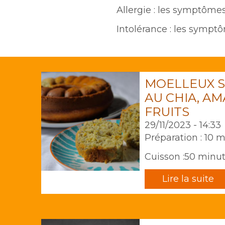
Texte
Allergie : les symptôme
Intolérance : les symptô
MOELLEUX S
AU CHIA, A
FRUITS
29/11/2023 - 14:33
Préparation : 10 
Cuisson :50 minu
Lire la suite