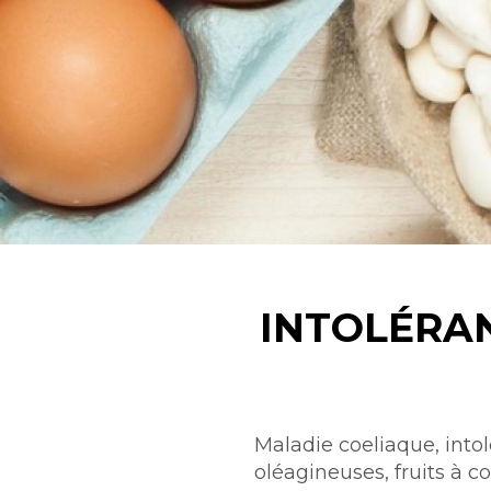
INTOLÉRAN
Intro
Maladie coeliaque, intol
oléagineuses, fruits à coq