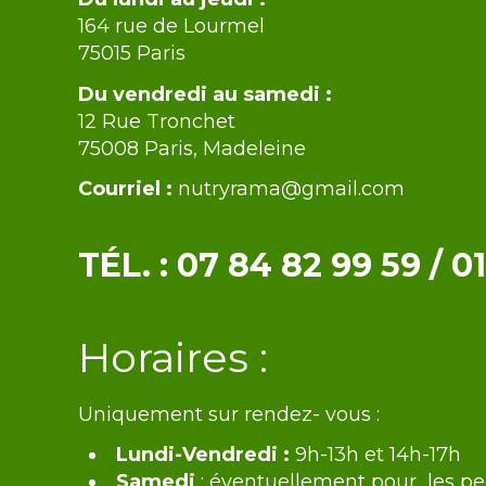
164 rue de Lourmel
75015 Paris
Du vendredi au samedi :
12 Rue Tronchet
75008 Paris, Madeleine
Courriel :
nutryrama@gmail.com
TÉL. :
07 84 82 99 59
/
01
Texte
Horaires :
Uniquement sur rendez- vous :
Lundi-Vendredi :
9h-13h et 14h-17h
Samedi
: éventuellement pour les p