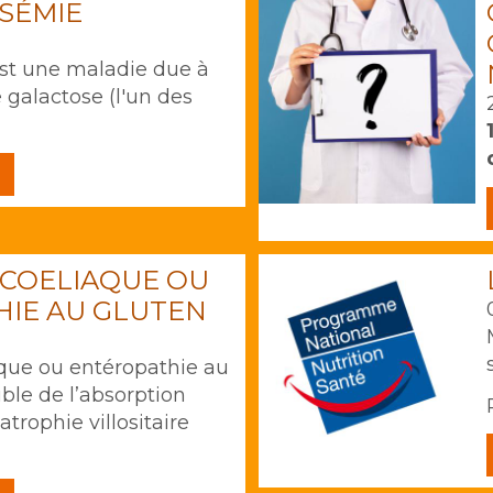
SÉMIE
est une maladie due à
 galactose (l'un des
 COELIAQUE OU
IE AU GLUTEN
que ou entéropathie au
uble de l’absorption
trophie villositaire