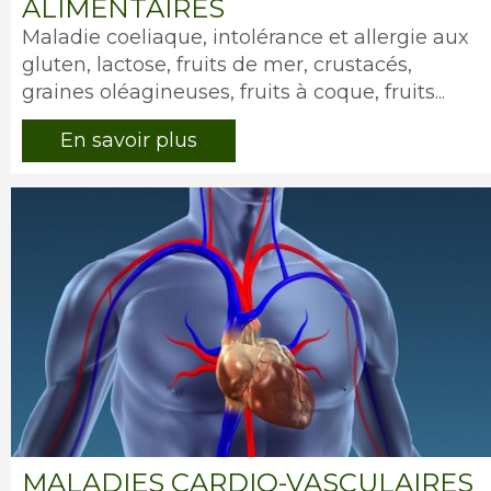
ALIMENTAIRES
Intro
Maladie coeliaque, intolérance et allergie aux
gluten, lactose, fruits de mer, crustacés,
graines oléagineuses, fruits à coque, fruits...
En savoir plus
Image
MALADIES CARDIO-VASCULAIRES