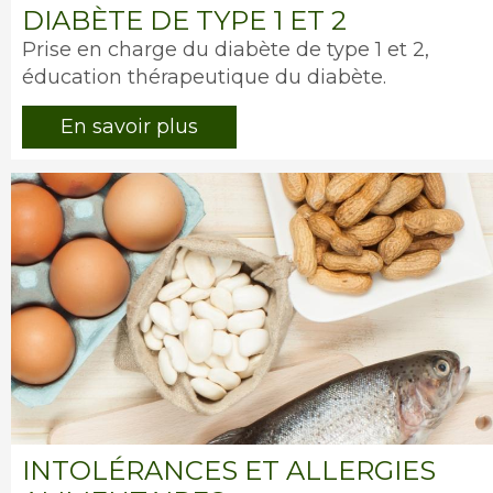
DIABÈTE DE TYPE 1 ET 2
Intro
Prise en charge du diabète de type 1 et 2,
éducation thérapeutique du diabète.
En savoir plus
Image
INTOLÉRANCES ET ALLERGIES