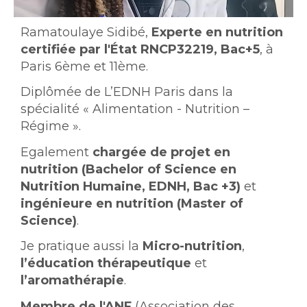
Intro
Ramatoulaye Sidibé,
Experte en nutrition
certifiée par l'État
RNCP32219, Bac+5
, à
Paris 6ème et 11ème.
Diplômée de L’EDNH Paris dans la
spécialité « Alimentation - Nutrition –
Régime ».
Egalement
chargée de projet en
nutrition (
Bachelor of Science en
Nutrition Humaine, EDNH, Bac +3)
et
ingénieure en nutrition
(Master of
Science)
.
Je pratique aussi la
Micro-nutrition
,
l’éducation thérapeutique
et
l’aromathérapie
.
Membre de l'ANF
(Association des