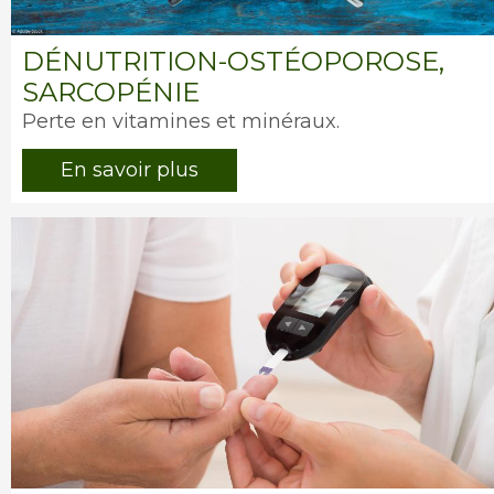
DÉNUTRITION-OSTÉOPOROSE,
SARCOPÉNIE
Intro
Perte en vitamines et minéraux.
En savoir plus
Image