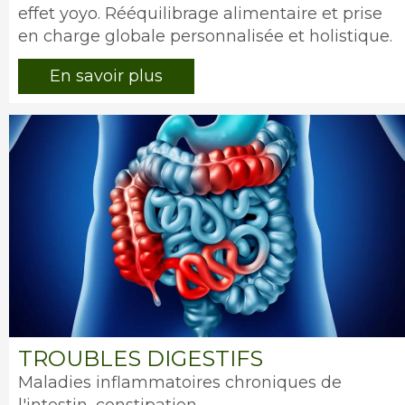
effet yoyo. Rééquilibrage alimentaire et prise
en charge globale personnalisée et holistique.
En savoir plus
Image
TROUBLES DIGESTIFS
Intro
Maladies inflammatoires chroniques de