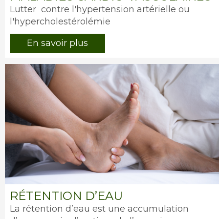
Intro
Lutter contre l'hypertension artérielle ou
l'hypercholestérolémie
En savoir plus
Image
RÉTENTION D’EAU
Intro
La rétention d’eau est une accumulation