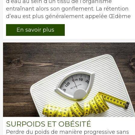
d’eau au sein d’un tissu de l’organisme
entraînant alors son gonflement. La rétention
d’eau est plus généralement appelée Œdème
En savoir plus
Image
SURPOIDS ET OBÉSITÉ
Intro
Perdre du poids de manière progressive sans