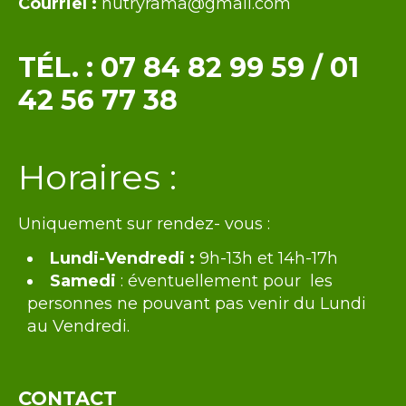
Courriel :
nutryrama@gmail.com
TÉL. :
07 84 82 99 59
/
01
42 56 77 38
Texte
Horaires :
Uniquement sur rendez- vous :
Lundi-Vendredi :
9h-13h et 14h-17h
Samedi
: éventuellement pour les
personnes ne pouvant pas venir du Lundi
au Vendredi.
CONTACT